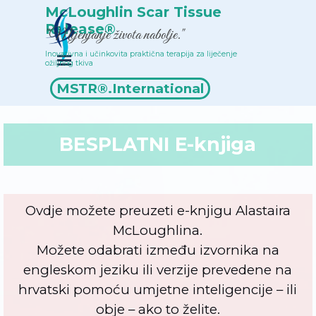
Idi na sadržaj
McLoughlin Scar Tissue 
Release®
"Mijenjanje života nabolje."
Inovativna i učinkovita praktična terapija za liječenje 
Preskoči izbornik
ožiljnog tkiva
Popis terapeuta
MSTR®.International
BESPLATNI E-knjiga
Ovdje možete preuzeti e-knjigu Alastaira
McLoughlina.
Možete odabrati između izvornika na
engleskom jeziku ili verzije prevedene na
hrvatski pomoću umjetne inteligencije – ili
obje – ako to želite.