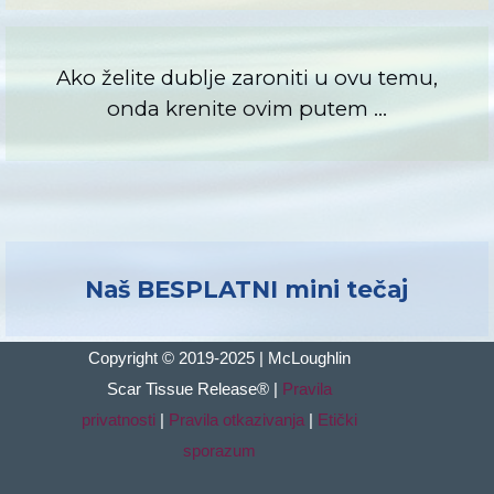
Ako želite dublje zaroniti u ovu temu,
onda krenite ovim putem …
Naš BESPLATNI mini tečaj
Copyright © 2019-2025 | McLoughlin
Scar Tissue
Release
®
|
Pravila
privatnosti
|
Pravila otkazivanja
|
Etički
sporazum