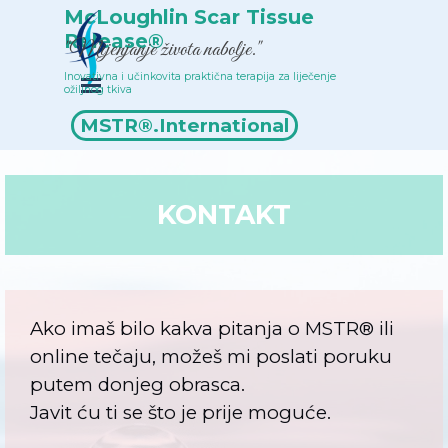
Idi na sadržaj
McLoughlin Scar Tissue 
Release®
"Mijenjanje života nabolje."
Inovativna i učinkovita praktična terapija za liječenje 
Preskoči izbornik
ožiljnog tkiva
Popis terapeuta
MSTR®.International
KONTAKT
Ako imaš bilo kakva pitanja o MSTR® ili
online tečaju, možeš mi poslati poruku
putem donjeg obrasca.
Javit ću ti se što je prije moguće.