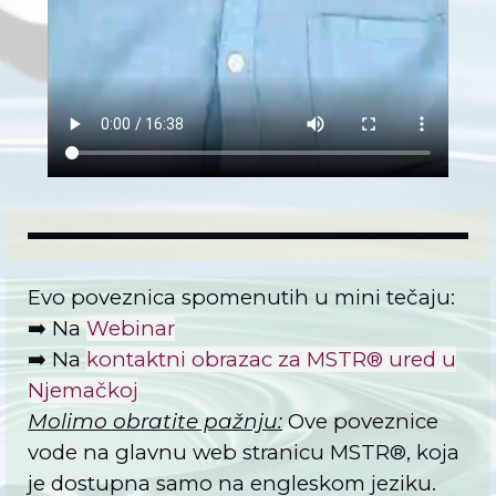
Evo poveznica spomenutih u mini tečaju:
➡️ Na
Webinar
➡️
Na
kontaktni obrazac za MSTR® ured u
Njemačkoj
Molimo obratite pažnju:
Ove poveznice
vode na glavnu web stranicu MSTR®, koja
je dostupna samo na engleskom jeziku.