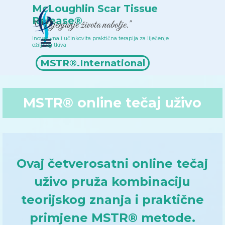
Idi na sadržaj
McLoughlin Scar Tissue 
Release®
"Mijenjanje života nabolje."
Inovativna i učinkovita praktična terapija za liječenje 
Preskoči izbornik
ožiljnog tkiva
Popis terapeuta
MSTR®.International
MSTR® online tečaj uživo
Ovaj četverosatni online tečaj
uživo pruža kombinaciju
teorijskog znanja i praktične
primjene MSTR® metode.