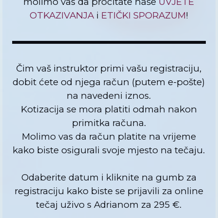
molimo vas da pročitate naše
UVJETE
OTKAZIVANJA
i
ETIČKI SPORAZUM
!
Čim vaš instruktor primi vašu registraciju,
dobit ćete od njega račun (putem e-pošte)
na navedeni iznos.
Kotizacija se mora platiti odmah nakon
primitka računa.
Molimo vas da račun platite na vrijeme
kako biste osigurali svoje mjesto na tečaju.
Odaberite datum i kliknite na gumb za
registraciju kako biste se prijavili za online
tečaj uživo s Adrianom za 295 €.