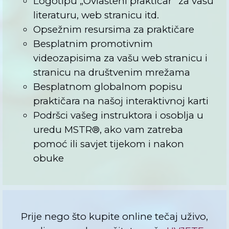
Logotipu „Ovlašteni praktičar“ za vašu
literaturu, web stranicu itd.
Opsežnim resursima za praktičare
Besplatnim promotivnim
videozapisima za vašu web stranicu i
stranicu na društvenim mrežama
Besplatnom globalnom popisu
praktičara na našoj interaktivnoj karti
Podršci vašeg instruktora i osoblja u
uredu MSTR®, ako vam zatreba
pomoć ili savjet tijekom i nakon
obuke
Prije nego što kupite online tečaj uživo,