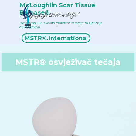
Idi na sadržaj
McLoughlin Scar Tissue 
Release®
"Mijenjanje života nabolje."
Inovativna i učinkovita praktična terapija za liječenje 
Preskoči izbornik
ožiljnog tkiva
Popis terapeuta
MSTR®.International
MSTR® osvježivač tečaja