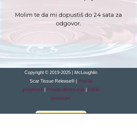
Molim te da mi dopustiš do 24 sata za
odgovor.
Copyright © 2019-2025 | McLoughlin
Scar Tissue
Release
®
|
Pravila
privatnosti
|
Pravila otkazivanja
|
Etički
sporazum
Povratak na sadržaj