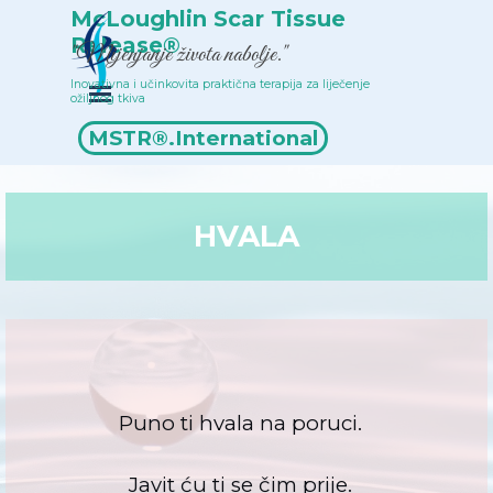
Idi na sadržaj
McLoughlin Scar Tissue 
Release®
"Mijenjanje života nabolje."
Inovativna i učinkovita praktična terapija za liječenje 
Preskoči izbornik
ožiljnog tkiva
Popis terapeuta
MSTR®.International
HVALA
Puno ti hvala na poruci.
Javit ću ti se čim prije.