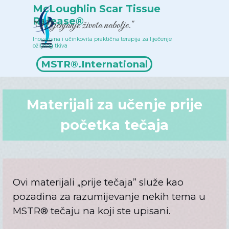
Idi na sadržaj
McLoughlin Scar Tissue 
Release®
"Mijenjanje života nabolje."
Inovativna i učinkovita praktična terapija za liječenje 
Preskoči izbornik
ožiljnog tkiva
Popis terapeuta
MSTR®.International
Materijali za učenje prije
početka tečaja
Ovi materijali „prije tečaja” služe kao
pozadina za razumijevanje nekih tema u
MSTR® tečaju na koji ste upisani.